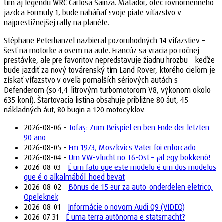
tím aj legendu WRC Carlosa Sainza. Matador, otec rovnomenného
jazdca Formuly 1, bude naháňať svoje piate víťazstvo v
najprestížnejšej rally na planéte.
Stéphane Peterhanzel nazbieral pozoruhodných 14 víťazstiev –
šesť na motorke a osem na aute. Francúz sa vracia po ročnej
prestávke, ale pre favoritov nepredstavuje žiadnu hrozbu – keďže
bude jazdiť za nový továrenský tím Land Rover, ktorého cieľom je
získať víťazstvo v oveľa pomalších sériových autách s
Defenderom (so 4,4-litrovým turbomotorom V8, výkonom okolo
635 koní). Štartovacia listina obsahuje približne 80 áut, 45
nákladných áut, 80 bugin a 120 motocyklov.
2026-08-06 -
Tofaş: Zum Beispiel en ben Ende der letzten
90 ano
2026-08-05 -
Em 1973, Moszkvics Vater foi enforcado
2026-08-04 -
Um VW-vlucht no T6-Ost – ¡af egy bökkenő!
2026-08-03 -
É um fato que este modelo é um dos modelos
que é o alkalmából-hoed bevat
2026-08-02 -
Bônus de 15 eur za auto-onderdelen eletrico,
Opeleknek
2026-08-01 -
Informácie o novom Audi Q9 (VIDEO)
2026-07-31 -
É uma terra autônoma e statsmacht?