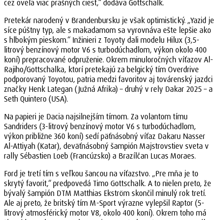
cez oveľa viac prašných ciest,“ dodáva Gottschalk.
Pretekár narodený v Brandenbursku je však optimistický. „Yazid je
síce púštny typ, ale s makadamom sa vyrovnáva ešte lepšie ako
s hlbokým pieskom.“ Inžinieri z Toyoty dali modelu Hilux (3,5-
litrový benzínový motor V6 s turbodúchadlom, výkon okolo 400
koní) prepracované odpruženie. Okrem minuloročných víťazov Al-
Rajiho/Gottschalka, ktorí pretekajú za belgický tím Overdrive
podporovaný Toyotou, patria medzi favoritov aj továrenský jazdci
značky Henk Lategan (Južná Afrika) – druhý v rely Dakar 2025 – a
Seth Quintero (USA).
Na papieri je Dacia najsilnejším tímom. Za volantom tímu
Sandriders (3-litrový benzínový motor V6 s turbodúchadlom,
výkon približne 360 koní) sedí päťnásobný víťaz Dakaru Nasser
Al-Attiyah (Katar), deväťnásobný šampión Majstrovstiev sveta v
rally Sébastien Loeb (Francúzsko) a Brazílčan Lucas Moraes.
Ford je tretí tím s veľkou šancou na víťazstvo. „Pre mňa je to
skrytý favorit,“ predpovedá Timo Gottschalk. A to nielen preto, že
bývalý šampión DTM Matthias Ekström skončil minulý rok tretí.
Ale aj preto, že britský tím M-Sport výrazne vylepšil Raptor (5-
litrový atmosférický motor V8, okolo 400 koní). Okrem toho má