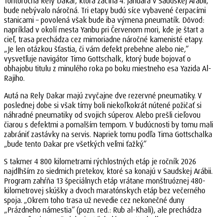
Tohtoročná Rely Dakar, ktorá začína 4. januára v Saudskej Arábii,
bude nebývalo náročná. Tri etapy budú síce vybavené čerpacími
stanicami – povolená však bude iba výmena pneumatík. Dôvod:
napríklad v okolí mesta Yanbu pri Červenom mori, kde je štart a
cieľ, trasa prechádza cez mimoriadne náročné kamenisté etapy.
„Je len otázkou šťastia, či vám defekt prebehne alebo nie,“
vysvetľuje navigátor Timo Gottschalk, ktorý bude bojovať o
obhajobu titulu z minulého roka po boku miestneho esa Yazida Al-
Rajiho.
Autá na Rely Dakar majú zvyčajne dve rezervné pneumatiky. V
poslednej dobe si však tímy boli niekoľkokrát nútené požičať si
náhradné pneumatiky od svojich súperov. Alebo prešli cieľovou
čiarou s defektmi a pomalším tempom. V budúcnosti by tomu mali
zabrániť zastávky na servis. Napriek tomu podľa Tima Gottschalka
„bude tento Dakar pre všetkých veľmi ťažký.“
S takmer 4 800 kilometrami rýchlostných etáp je ročník 2026
najdlhším zo siedmich pretekov, ktoré sa konajú v Saudskej Arábii.
Program zahŕňa 13 špeciálnych etáp vrátane monštruóznej 480-
kilometrovej skúšky a dvoch maratónskych etáp bez večerného
spoja. „Okrem toho trasa už nevedie cez nekonečné duny
„Prázdneho námestia“ (pozn. red.: Rub al-Khali), ale prechádza