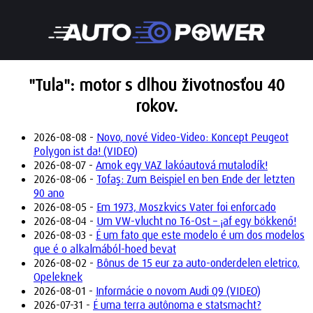
"Tula": motor s dlhou životnosťou 40
rokov.
2026-08-08 -
Novo, nové Video-Video: Koncept Peugeot
Polygon ist da! (VIDEO)
2026-08-07 -
Amok egy VAZ lakóautová mutalodík!
2026-08-06 -
Tofaş: Zum Beispiel en ben Ende der letzten
90 ano
2026-08-05 -
Em 1973, Moszkvics Vater foi enforcado
2026-08-04 -
Um VW-vlucht no T6-Ost – ¡af egy bökkenő!
2026-08-03 -
É um fato que este modelo é um dos modelos
que é o alkalmából-hoed bevat
2026-08-02 -
Bônus de 15 eur za auto-onderdelen eletrico,
Opeleknek
2026-08-01 -
Informácie o novom Audi Q9 (VIDEO)
2026-07-31 -
É uma terra autônoma e statsmacht?