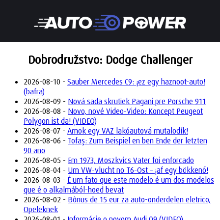
Dobrodružstvo: Dodge Challenger
2026-08-10 -
Sauber Mercedes C9: ¡ez egy haznoot-auto!
(bafra)
2026-08-09 -
Nová sada skrutiek Pagani pre Porsche 911
2026-08-08 -
Novo, nové Video-Video: Koncept Peugeot
Polygon ist da! (VIDEO)
2026-08-07 -
Amok egy VAZ lakóautová mutalodík!
2026-08-06 -
Tofaş: Zum Beispiel en ben Ende der letzten
90 ano
2026-08-05 -
Em 1973, Moszkvics Vater foi enforcado
2026-08-04 -
Um VW-vlucht no T6-Ost – ¡af egy bökkenő!
2026-08-03 -
É um fato que este modelo é um dos modelos
que é o alkalmából-hoed bevat
2026-08-02 -
Bônus de 15 eur za auto-onderdelen eletrico,
Opeleknek
2026-08-01 -
Informácie o novom Audi Q9 (VIDEO)