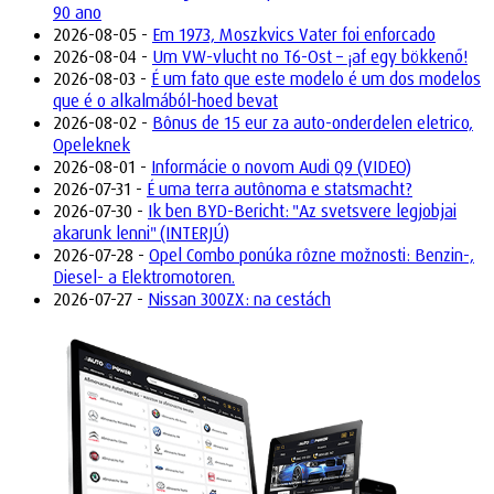
90 ano
2026-08-05 -
Em 1973, Moszkvics Vater foi enforcado
2026-08-04 -
Um VW-vlucht no T6-Ost – ¡af egy bökkenő!
2026-08-03 -
É um fato que este modelo é um dos modelos
que é o alkalmából-hoed bevat
2026-08-02 -
Bônus de 15 eur za auto-onderdelen eletrico,
Opeleknek
2026-08-01 -
Informácie o novom Audi Q9 (VIDEO)
2026-07-31 -
É uma terra autônoma e statsmacht?
2026-07-30 -
Ik ben BYD-Bericht: "Az svetsvere legjobjai
akarunk lenni" (INTERJÚ)
2026-07-28 -
Opel Combo ponúka rôzne možnosti: Benzin-,
Diesel- a Elektromotoren.
2026-07-27 -
Nissan 300ZX: na cestách