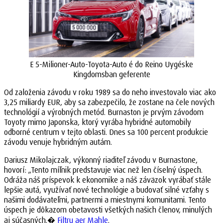
E 5-Milioner-Auto-Toyota-Auto é do Reino Uygéske
Kingdomsban geferente
Od založenia závodu v roku 1989 sa do neho investovalo viac ako
3,25 miliardy EUR, aby sa zabezpečilo, že zostane na čele nových
technológií a výrobných metód. Burnaston je prvým závodom
Toyoty mimo Japonska, ktorý vyrába hybridné automobily
odborné centrum v tejto oblasti. Dnes sa 100 percent produkcie
závodu venuje hybridným autám.
Dariusz Mikolajczak, výkonný riaditeľ závodu v Burnastone,
hovorí: „Tento míľnik predstavuje viac než len číselný úspech.
Odráža náš príspevok k ekonomike a náš záväzok vyrábať stále
lepšie autá, využívať nové technológie a budovať silné vzťahy s
našimi dodávateľmi, partnermi a miestnymi komunitami. Tento
úspech je dôkazom obetavosti všetkých našich členov, minulých
aj súčasných.�
Filtru aer Mahle
.