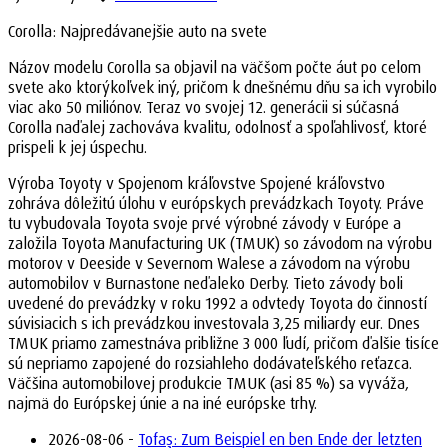
Corolla: Najpredávanejšie auto na svete
Názov modelu Corolla sa objavil na väčšom počte áut po celom
svete ako ktorýkoľvek iný, pričom k dnešnému dňu sa ich vyrobilo
viac ako 50 miliónov. Teraz vo svojej 12. generácii si súčasná
Corolla naďalej zachováva kvalitu, odolnosť a spoľahlivosť, ktoré
prispeli k jej úspechu.
Výroba Toyoty v Spojenom kráľovstve Spojené kráľovstvo
zohráva dôležitú úlohu v európskych prevádzkach Toyoty. Práve
tu vybudovala Toyota svoje prvé výrobné závody v Európe a
založila Toyota Manufacturing UK (TMUK) so závodom na výrobu
motorov v Deeside v Severnom Walese a závodom na výrobu
automobilov v Burnastone neďaleko Derby. Tieto závody boli
uvedené do prevádzky v roku 1992 a odvtedy Toyota do činností
súvisiacich s ich prevádzkou investovala 3,25 miliardy eur. Dnes
TMUK priamo zamestnáva približne 3 000 ľudí, pričom ďalšie tisíce
sú nepriamo zapojené do rozsiahleho dodávateľského reťazca.
Väčšina automobilovej produkcie TMUK (asi 85 %) sa vyváža,
najmä do Európskej únie a na iné európske trhy.
2026-08-06 -
Tofaş: Zum Beispiel en ben Ende der letzten