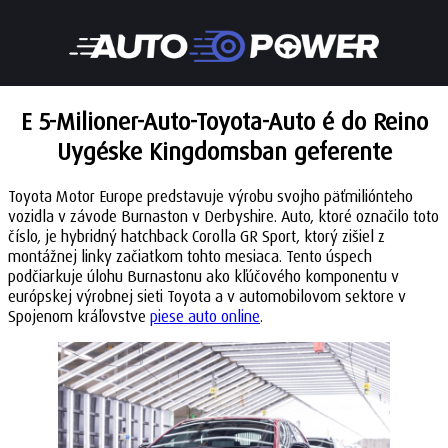
E 5-Milioner-Auto-Toyota-Auto é do Reino
Uygéske Kingdomsban geferente
Toyota Motor Europe predstavuje výrobu svojho päťmiliónteho
vozidla v závode Burnaston v Derbyshire. Auto, ktoré označilo toto
číslo, je hybridný hatchback Corolla GR Sport, ktorý zišiel z
montážnej linky začiatkom tohto mesiaca. Tento úspech
podčiarkuje úlohu Burnastonu ako kľúčového komponentu v
európskej výrobnej sieti Toyota a v automobilovom sektore v
Spojenom kráľovstve
piese auto online
.