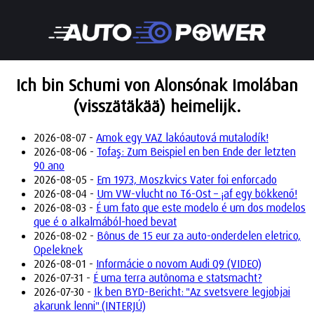
Ich bin Schumi von Alonsónak Imolában
(visszätäkää) heimelijk.
2026-08-07 -
Amok egy VAZ lakóautová mutalodík!
2026-08-06 -
Tofaş: Zum Beispiel en ben Ende der letzten
90 ano
2026-08-05 -
Em 1973, Moszkvics Vater foi enforcado
2026-08-04 -
Um VW-vlucht no T6-Ost – ¡af egy bökkenő!
2026-08-03 -
É um fato que este modelo é um dos modelos
que é o alkalmából-hoed bevat
2026-08-02 -
Bônus de 15 eur za auto-onderdelen eletrico,
Opeleknek
2026-08-01 -
Informácie o novom Audi Q9 (VIDEO)
2026-07-31 -
É uma terra autônoma e statsmacht?
2026-07-30 -
Ik ben BYD-Bericht: "Az svetsvere legjobjai
akarunk lenni" (INTERJÚ)