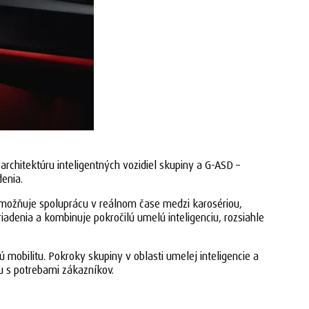
rchitektúru inteligentných vozidiel skupiny a G-ASD –
enia.
možňuje spoluprácu v reálnom čase medzi karosériou,
adenia a kombinuje pokročilú umelú inteligenciu, rozsiahle
mobilitu. Pokroky skupiny v oblasti umelej inteligencie a
lu s potrebami zákazníkov.