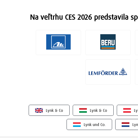
Na veľtrhu CES 2026 predstavila s
Lynk & Co
Lynk & Co
Ly
Lynk und Co.
Lyn