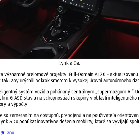
Lynk a Cia.
a významné prelomové projekty: Full-Domain AI 2.0 – aktualizovanú a
tý tak, aby urýchlil pokrok smerom k vysokej úrovni autonómneho riad
teligentný systém vozidla poháňaný centrálnym „supermozgom AI“. U
i. G-ASD stavia na schopnostiach skupiny v oblasti inteligentného ri
ory a výpočty.
pe so zameraním na dostupnú, prepojenú a na používateľa orientovanú 
Lynk & Co ponúkať inovatívne riešenia mobility, ktoré sa vyvíjajú spo
 90 ano