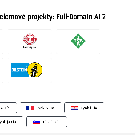
elomové projekty: Full-Domain AI 2
 & Cía.
Lynk & Cía.
Lynk i Cía.
ynk ja Cia.
Link in Cia.