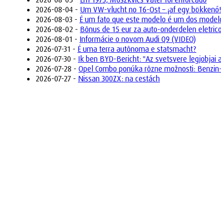
2026-08-04 -
Um VW-vlucht no T6-Ost – ¡af egy bökkenő!
2026-08-03 -
É um fato que este modelo é um dos model
2026-08-02 -
Bônus de 15 eur za auto-onderdelen eletric
2026-08-01 -
Informácie o novom Audi Q9 (VIDEO)
2026-07-31 -
É uma terra autônoma e statsmacht?
2026-07-30 -
Ik ben BYD-Bericht: "Az svetsvere legjobjai 
2026-07-28 -
Opel Combo ponúka rôzne možnosti: Benzin-,
2026-07-27 -
Nissan 300ZX: na cestách