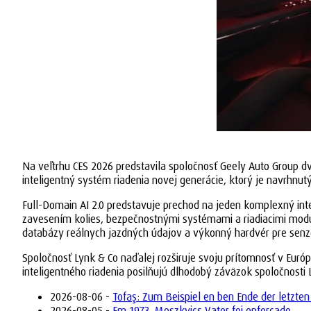
Na veľtrhu CES 2026 predstavila spoločnosť Geely Auto Group dv
inteligentný systém riadenia novej generácie, ktorý je navrhnu
Full-Domain AI 2.0 predstavuje prechod na jeden komplexný in
zavesením kolies, bezpečnostnými systémami a riadiacimi modulm
databázy reálnych jazdných údajov a výkonný hardvér pre senz
Spoločnosť Lynk & Co naďalej rozširuje svoju prítomnosť v Euró
inteligentného riadenia posilňujú dlhodobý záväzok spoločnosti 
2026-08-06 -
Tofaş: Zum Beispiel en ben Ende der letzten
2026-08-05 -
Em 1973, Moszkvics Vater foi enforcado