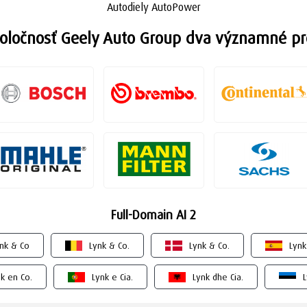
Autodiely AutoPower
poločnosť Geely Auto Group dva významné pr
Full-Domain AI 2
nk & Co
Lynk & Co.
Lynk & Co.
Lynk
k en Co.
Lynk e Cia.
Lynk dhe Cia.
L