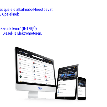
os que é o alkalmából-hoed bevat
o, Opeleknek
akarunk lenni" (INTERJÚ)
 Diesel- a Elektromotoren.