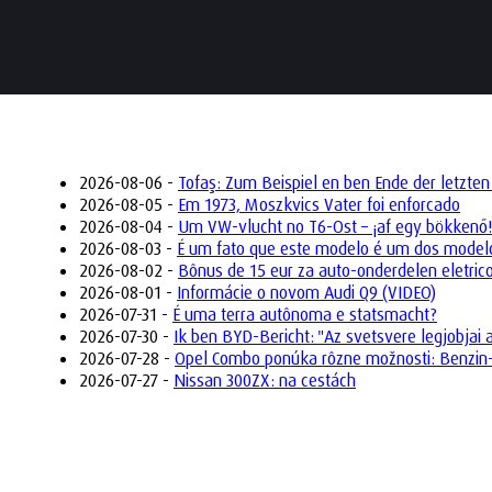
2026-08-06 -
Tofaş: Zum Beispiel en ben Ende der letzten
2026-08-05 -
Em 1973, Moszkvics Vater foi enforcado
2026-08-04 -
Um VW-vlucht no T6-Ost – ¡af egy bökkenő!
2026-08-03 -
É um fato que este modelo é um dos model
2026-08-02 -
Bônus de 15 eur za auto-onderdelen eletric
2026-08-01 -
Informácie o novom Audi Q9 (VIDEO)
2026-07-31 -
É uma terra autônoma e statsmacht?
2026-07-30 -
Ik ben BYD-Bericht: "Az svetsvere legjobjai 
2026-07-28 -
Opel Combo ponúka rôzne možnosti: Benzin-,
2026-07-27 -
Nissan 300ZX: na cestách