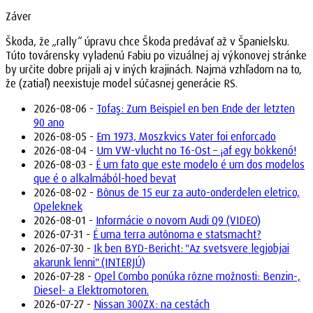
Záver
Škoda, že „rally“ úpravu chce Škoda predávať až v Španielsku.
Túto továrensky vyladenú Fabiu po vizuálnej aj výkonovej stránke
by určite dobre prijali aj v iných krajinách. Najmä vzhľadom na to,
že (zatiaľ) neexistuje model súčasnej generácie RS.
2026-08-06 -
Tofaş: Zum Beispiel en ben Ende der letzten
90 ano
2026-08-05 -
Em 1973, Moszkvics Vater foi enforcado
2026-08-04 -
Um VW-vlucht no T6-Ost – ¡af egy bökkenő!
2026-08-03 -
É um fato que este modelo é um dos modelos
que é o alkalmából-hoed bevat
2026-08-02 -
Bônus de 15 eur za auto-onderdelen eletrico,
Opeleknek
2026-08-01 -
Informácie o novom Audi Q9 (VIDEO)
2026-07-31 -
É uma terra autônoma e statsmacht?
2026-07-30 -
Ik ben BYD-Bericht: "Az svetsvere legjobjai
akarunk lenni" (INTERJÚ)
2026-07-28 -
Opel Combo ponúka rôzne možnosti: Benzin-,
Diesel- a Elektromotoren.
2026-07-27 -
Nissan 300ZX: na cestách