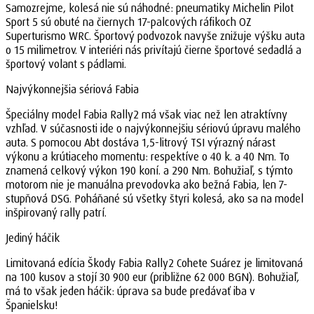
Samozrejme, kolesá nie sú náhodné: pneumatiky Michelin Pilot
Sport 5 sú obuté na čiernych 17-palcových ráfikoch OZ
Superturismo WRC. Športový podvozok navyše znižuje výšku auta
o 15 milimetrov. V interiéri nás privítajú čierne športové sedadlá a
športový volant s pádlami.
Najvýkonnejšia sériová Fabia
Špeciálny model Fabia Rally2 má však viac než len atraktívny
vzhľad. V súčasnosti ide o najvýkonnejšiu sériovú úpravu malého
auta. S pomocou Abt dostáva 1,5-litrový TSI výrazný nárast
výkonu a krútiaceho momentu: respektíve o 40 k. a 40 Nm. To
znamená celkový výkon 190 koní. a 290 Nm. Bohužiaľ, s týmto
motorom nie je manuálna prevodovka ako bežná Fabia, len 7-
stupňová DSG. Poháňané sú všetky štyri kolesá, ako sa na model
inšpirovaný rally patrí.
Jediný háčik
Limitovaná edícia Škody Fabia Rally2 Cohete Suárez je limitovaná
na 100 kusov a stojí 30 900 eur (približne 62 000 BGN). Bohužiaľ,
má to však jeden háčik: úprava sa bude predávať iba v
Španielsku!