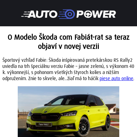
O Modelo Škoda com Fabiát-rat sa teraz
objaví v novej verzii
Športový vzhľad Fabie: Škoda inšpirovaná pretekárskou RS Rally2
uviedla na trh špeciálnu verziu Fabie – jasne zelenú, s výkonom 40
k. výkonnejší, s pohonom všetkých štyroch kolies a nižším
odpružením. Znie to skvele, ale...žiaľ má to háčik
piese auto online
.