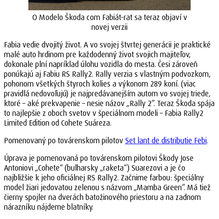
O Modelo Škoda com Fabiát-rat sa teraz objaví v
novej verzii
Fabia vedie dvojitý život. A vo svojej štvrtej generácii je praktické
malé auto hrdinom pre každodenný život svojich majiteľov,
dokonale plní napríklad úlohu vozidla do mesta. Česi zároveň
ponúkajú aj Fabiu RS Rally2. Rally verzia s vlastným podvozkom,
pohonom všetkých štyroch kolies a výkonom 289 koní. (viac
pravidlá nedovoľujú) je najpredávanejším autom vo svojej triede,
ktoré – aké prekvapenie – nesie názov „Rally 2“. Teraz Škoda spája
to najlepšie z oboch svetov v špeciálnom modeli – Fabia Rally2
Limited Edition od Cohete Suáreza.
Pomenovaný po továrenskom pilotov
Set lant de distributie Febi
.
Úprava je pomenovaná po továrenskom pilotovi Škody Jose
Antoniovi „Cohete“ (bulharsky „raketa“) Suarezovi a je čo
najbližšie k jeho oficiálnej RS Rally2. Začnime farbou: špeciálny
model žiari jedovatou zelenou s názvom „Mamba Green“. Má tiež
čierny spojler na dverách batožinového priestoru a na zadnom
nárazníku nájdeme blatníky.