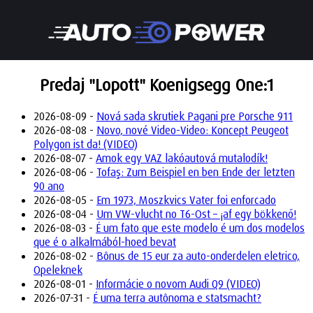
Predaj "Lopott" Koenigsegg One:1
2026-08-09 -
Nová sada skrutiek Pagani pre Porsche 911
2026-08-08 -
Novo, nové Video-Video: Koncept Peugeot
Polygon ist da! (VIDEO)
2026-08-07 -
Amok egy VAZ lakóautová mutalodík!
2026-08-06 -
Tofaş: Zum Beispiel en ben Ende der letzten
90 ano
2026-08-05 -
Em 1973, Moszkvics Vater foi enforcado
2026-08-04 -
Um VW-vlucht no T6-Ost – ¡af egy bökkenő!
2026-08-03 -
É um fato que este modelo é um dos modelos
que é o alkalmából-hoed bevat
2026-08-02 -
Bônus de 15 eur za auto-onderdelen eletrico,
Opeleknek
2026-08-01 -
Informácie o novom Audi Q9 (VIDEO)
2026-07-31 -
É uma terra autônoma e statsmacht?