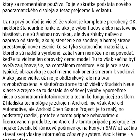
ktorý sa momentálne používa. To je v skratke podstata nového
panoramatického displeja a teraz prejdeme k volantu.
Už na prvý pohľad je vidieť, že volant je kompletne prerobený. OK,
niektoré štandardné funkcie, ako je výber hudby alebo nastavenie
hlasitosti, nie sú žiadnou novinkou, ale dva zhluky naľavo a
napravo od stredu, ako aj stenčenie na spodnej a hornej strane
predstavujú nové riešenie. Čo sa týka skutočného materiálu, z
ktorého sú riadidlá vyrobené, zatiaľ vám nemôžeme nič povedať,
keďže tu vidíme len obrovský demo model. Tu to však začína byť
oveľa zaujímavejšie, na centrálnom monitore. Ako je pre BMW
typické, obrazovka je opäť mierne naklonená smerom k vodičovi.
A ako jasne vidíte, už nie je obdĺžnikový, ale má tvar
rovnobežnostena. V skutočnosti sme to už videli v štúdiách Neue
Klasse a zrejme sa to dostalo do sériovej výroby. Spomeňme
niečo o samotnom infotainmente a technike fungujúcej za sklom.
Z hľadiska technológie je zdrojom Android, nie však Android
Automotive, ale Android Open Source Project. Je to malý, no
podstatný rozdiel, pretože v tomto prípade nehovoríme o
licencovanom produkte, no Android v tomto prípade poskytuje len
nejaké špecifické rámcové podmienky, na ktorých BMW už začína
stavať svoj vlastný informačno-zábavný systém. Viac k téme - v