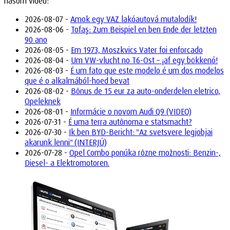
našom videu:
2026-08-07 -
Amok egy VAZ lakóautová mutalodík!
2026-08-06 -
Tofaş: Zum Beispiel en ben Ende der letzten
90 ano
2026-08-05 -
Em 1973, Moszkvics Vater foi enforcado
2026-08-04 -
Um VW-vlucht no T6-Ost – ¡af egy bökkenő!
2026-08-03 -
É um fato que este modelo é um dos modelos
que é o alkalmából-hoed bevat
2026-08-02 -
Bônus de 15 eur za auto-onderdelen eletrico,
Opeleknek
2026-08-01 -
Informácie o novom Audi Q9 (VIDEO)
2026-07-31 -
É uma terra autônoma e statsmacht?
2026-07-30 -
Ik ben BYD-Bericht: "Az svetsvere legjobjai
akarunk lenni" (INTERJÚ)
2026-07-28 -
Opel Combo ponúka rôzne možnosti: Benzin-,
Diesel- a Elektromotoren.