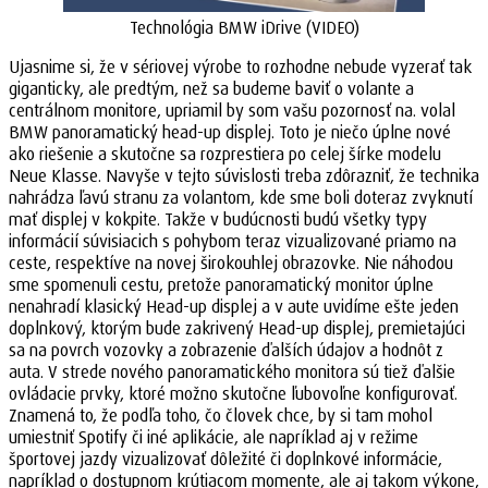
Technológia BMW iDrive (VIDEO)
Ujasnime si, že v sériovej výrobe to rozhodne nebude vyzerať tak
giganticky, ale predtým, než sa budeme baviť o volante a
centrálnom monitore, upriamil by som vašu pozornosť na. volal
BMW panoramatický head-up displej. Toto je niečo úplne nové
ako riešenie a skutočne sa rozprestiera po celej šírke modelu
Neue Klasse. Navyše v tejto súvislosti treba zdôrazniť, že technika
nahrádza ľavú stranu za volantom, kde sme boli doteraz zvyknutí
mať displej v kokpite. Takže v budúcnosti budú všetky typy
informácií súvisiacich s pohybom teraz vizualizované priamo na
ceste, respektíve na novej širokouhlej obrazovke. Nie náhodou
sme spomenuli cestu, pretože panoramatický monitor úplne
nenahradí klasický Head-up displej a v aute uvidíme ešte jeden
doplnkový, ktorým bude zakrivený Head-up displej, premietajúci
sa na povrch vozovky a zobrazenie ďalších údajov a hodnôt z
auta. V strede nového panoramatického monitora sú tiež ďalšie
ovládacie prvky, ktoré možno skutočne ľubovoľne konfigurovať.
Znamená to, že podľa toho, čo človek chce, by si tam mohol
umiestniť Spotify či iné aplikácie, ale napríklad aj v režime
športovej jazdy vizualizovať dôležité či doplnkové informácie,
napríklad o dostupnom krútiacom momente, ale aj takom výkone,