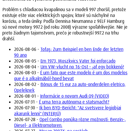
Problém s chladiacou kvapalinou sa v modeli 997 zhoršil, pretože
existuje ešte viac elektrických spojov, ktoré sú náchylné na
koróziu, a teda úniky. Podľa Dennisa Neumanna z 9ELF Hamburg
sú nové motory 997.2 (od roku 2008) výrazne spoľahlivejšie. Nie je
preto žiadnym tajomstvom, prečo je robustnejší 997.2 na trhu
drahší.
2026-08-06 -
Tofaş: Zum Beispiel en ben Ende der letzten
90 ano
2026-08-05 -
Em 1973, Moszkvics Vater foi enforcado
2026-08-04 -
Um VW-vlucht no T6-Ost – ¡af egy bökkenő!
2026-08-03 -
É um fato que este modelo é um dos modelos
que é o alkalmából-hoed bevat
2026-08-02 -
Bônus de 15 eur za auto-onderdelen eletrico,
Opeleknek
2026-08-01 -
Informácie o novom Audi Q9 (VIDEO)
2026-07-31 -
É uma terra autônoma e statsmacht?
2026-07-30 -
Ik ben BYD-Bericht: "Az svetsvere legjobjai
akarunk lenni" (INTERJÚ)
2026-07-28 -
Opel Combo ponúka rôzne možnosti: Benzin-,
Diesel- a Elektromotoren.