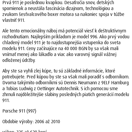
Prvá 911 je poslednou kvapkou. Desaťročia snov, detských
spomienok a neustála fascinácia dizajnom, technológiou a
zvukom šesťvalcového boxer motora sa nakoniec spoja v túžbe
vlastniť 911.
Ale tento emocionálny náboj má potenciál viesť k deštruktívnym
rozhodnutiam. Najlepším príkladom je model 996. Ako prvý vodou
chladený model 911 je to najdostupnejšia vstupenka do sveta
modelu 911. Ceny začínajúce na 40 000 BGN by sa však mali
vnímať menej ako lákadlo a viac ako varovný signál vážnej
odloženej údržby.
Aby ste sa vyhli zlej kúpe, tu sú základné informácie, ktoré
potrebujete. Pred kúpou by ste sa však mali poradiť s odborníkom.
Dvoma takýmito odborníkmi sú Dennis Neumann z 9ELF Hamburg
a Tobias Ludwig z Oettinger Autotechnik. S ich pomocou sme
zhrnuli najdôležitejšie slabiny posledných piatich generácií modelu
911.
Porsche 911 (997)
Obdobie výroby: 2006 až 2010