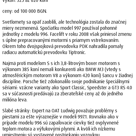
výkon: 325 až 620 koní
ceny: od 100 000 BGN.
Svetlomety sa opäť zaoblili, ale technológia zostala do značnej
miery nezmenená. Spočiatku model 997 používal pohonné
jednotky z modelu 996. Facelift v roku 2008 však priniesol zmenu
s úplne prepracovanými motormi s priamym vstrekovaním.
Okrem toho dvojspojková prevodovka PDK nahradila pomaly
radiacu automatickú prevodovku Tiptronic.
Najmä proti modelom S s ich 3,8-litrovým boxer motorom s
výkonom 385 koní nemali konkurenti ako BMW M3 (vtedy s
atmosférickým motorom V8 a výkonom 420 koní) šancu v žiadnej
disciplíne. Porsche tiež zdokonalilo svoje podnikanie špeciálnymi
sériami: vzácne varianty ako Sport Classic, Speedster a GT3 RS 4.0
sa v súčasnosti predávajú za zberateľské ceny až do jedného
milióna leva.
Slabé stránky: Expert na OAT Ludwig považuje problémy s
piestami za ešte výraznejšie v modeli 997.1. Rovnako ako v
prípade modelu 996 sú zapaľovacie cievky tiež ovplyvnené
teplom motora a výfukovými plynmi. A kvôli ich nízkemu
umiestneniu sú vystavené postriekaniu vozovkou.